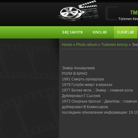
TM
Türkmen Kino
BAŞ SAHYPA
KINOLAR
SURATLAR
Home
»
Photo album
»
Turkmen kinosy
» Эн
Энвер Аннакулиев
РОЛИ В КИНО
1991 Смерть прокурора
1979 Голуби живут в кяризах
1977 Белая мгла :: Энвер :: главная роль
Дублировал Г.Сысоев
1972 Озорные братья :: Джапбак :: главная
дублировал В.Комиссаров
последнее обновление информации: 19.10