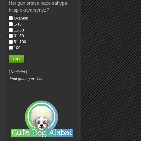
Her gün ortaça naçe sahypa
kitap okayarsynyz?
Okamok
1-10
11-30
31-50
51-100
100-...
[
Netijeler
]
Jemi gatnaşan:
344