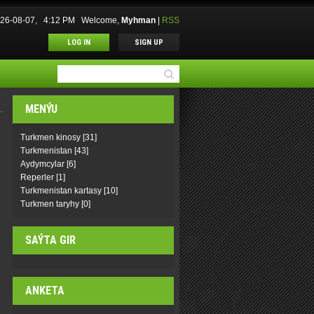
2026-08-07, 4:12 PM
Welcome
,
Myhman
|
RSS
LOG IN
SIGN UP
MENÝU
Turkmen kinosy
[31]
Turkmenistan
[43]
Aydymcylar
[6]
Reperler
[1]
Turkmenistan kartasy
[10]
Turkmen taryhy
[0]
SAÝTA GIR
ANKETA