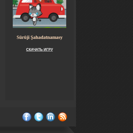
Sürüji Şahadatnamasy
СКАЧАТЬ ИГРУ
facebook
twitter
linkedin
rss