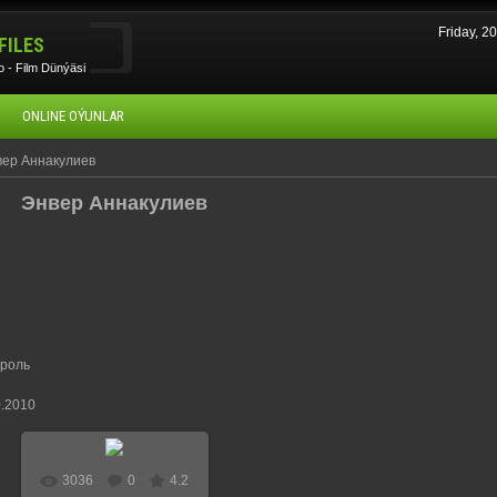
Friday, 
FILES
 - Film Dünýäsi
ONLINE OÝUNLAR
вер Аннакулиев
Энвер Аннакулиев
 роль
.2010
3036
0
4.2