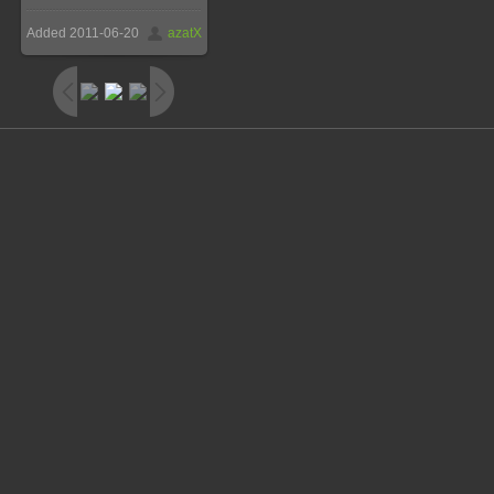
Added
2011-06-20
azatX