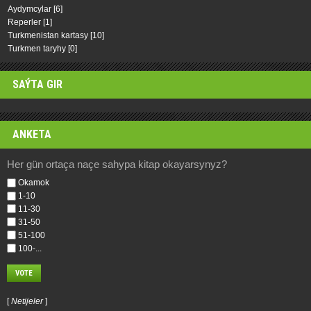
Aydymcylar
[6]
Reperler
[1]
Turkmenistan kartasy
[10]
Turkmen taryhy
[0]
SAÝTA GIR
ANKETA
Her gün ortaça naçe sahypa kitap okayarsynyz?
Okamok
1-10
11-30
31-50
51-100
100-...
[
Netijeler
]