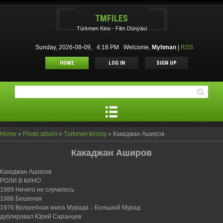
TMFILES
Türkmen Kino - Film Dünýäsi
Sunday, 2026-08-09, 4:18 PM
Welcome
,
Myhman
|
RSS
HOME
LOG IN
SIGN UP
Home
»
Photo album
»
Turkmen kinosy
» Какаджан Аширов
Какаджан Аширов
Какаджан Аширов
РОЛИ В КИНО
1989 Ничего не случилось
1988 Бешеная
1976 Волшебная книга Мурада :: Большой Мурад
дублировал Юрий Саранцев