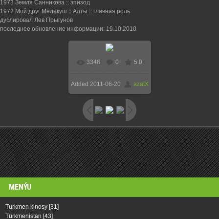
1973 Земля Санникова :: эпизод
1972 Мой друг Мелекуш :: Алты :: главная роль
дублировал Лев Прыгунов
последнее обновление информации: 19.10.2010
3348
0
5.0
Added
2011-06-20
azatX
MENÝU
Turkmen kinosy
[31]
Turkmenistan
[43]