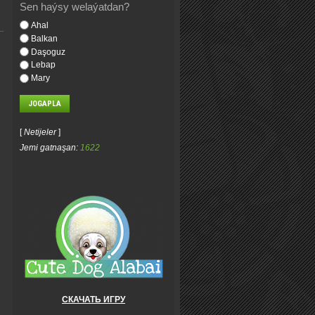
Sen haýsy welaýatdan?
Ahal
Balkan
Daşoguz
Lebap
Mary
[
Netijeler
]
Jemi gatnaşan:
1622
СКАЧАТЬ ИГРУ