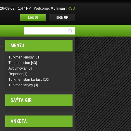
026-08-09, 1:47 PM
Welcome
,
Myhman
|
RSS
LOG IN
SIGN UP
MENÝU
Turkmen kinosy
[31]
Turkmenistan
[43]
Aydymcylar
[6]
Reperler
[1]
Turkmenistan kartasy
[10]
Turkmen taryhy
[0]
SAÝTA GIR
ANKETA