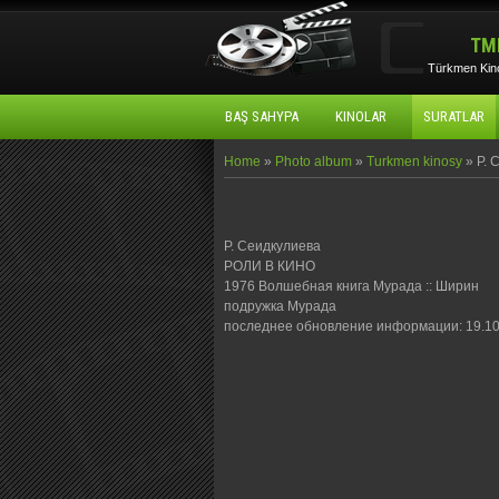
TM
Türkmen Kino
BAŞ SAHYPA
KINOLAR
SURATLAR
Home
»
Photo album
»
Turkmen kinosy
» Р. 
Р. Сеидкулиева
РОЛИ В КИНО
1976 Волшебная книга Мурада :: Ширин
подружка Мурада
последнее обновление информации: 19.10