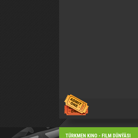
TÜRKMEN KINO - FILM DÜNÝÄSI