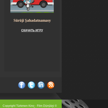
Sürüji Şahadatnamasy
СКАЧАТЬ ИГРУ
facebook
twitter
linkedin
rss
Copyright Türkmen Kino - Film Dünýäsi ©