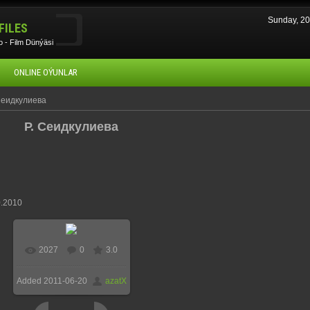
Sunday, 2
FILES
 - Film Dünýäsi
ONLINE OÝUNLAR
Сеидкулиева
Р. Сеидкулиева
.2010
2027
0
3.0
Added
2011-06-20
azatX